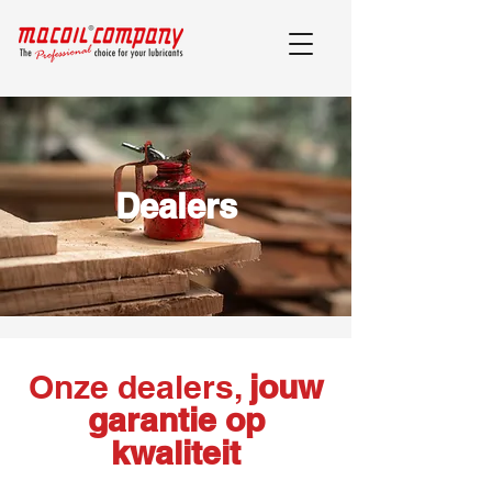
Dealers
Onze dealers,
jouw
garantie op
kwaliteit